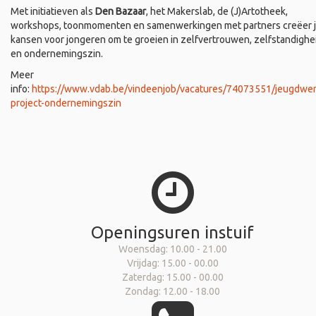
Met initiatieven als
Den Bazaar
, het Makerslab, de (J)Artotheek,
workshops, toonmomenten en samenwerkingen met partners creëer 
kansen voor jongeren om te groeien in zelfvertrouwen, zelfstandighe
en ondernemingszin.
Meer
info:
https://www.vdab.be/vindeenjob/vacatures/74073551/jeugdwer
project-ondernemingszin
Openingsuren instuif
Woensdag: 10.00 - 21.00
Vrijdag: 15.00 - 00.00
Zaterdag: 15.00 - 00.00
Zondag: 12.00 - 18.00