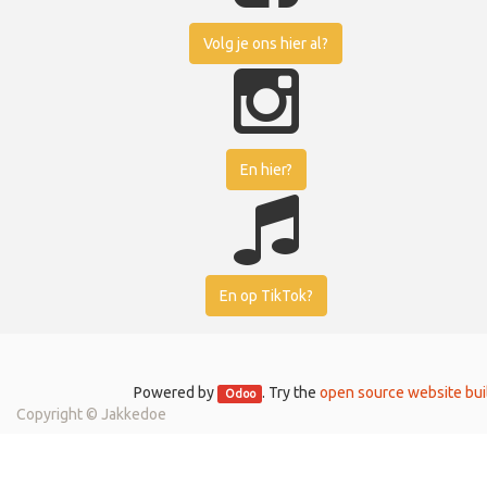
Volg je ons hier al?
En hier?
En op TikTok?
Powered by
. Try the
open source website bui
Odoo
Copyright ©
Jakkedoe