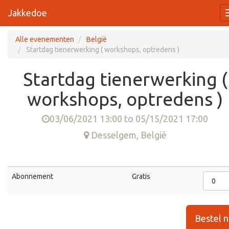
Jakkedoe
Alle evenementen
België
Startdag tienerwerking ( workshops, optredens )
Startdag tienerwerking (
workshops, optredens )
03/06/2021 13:00
to
05/15/2021 17:00
Desselgem
,
België
Abonnement
Gratis
Bestel 