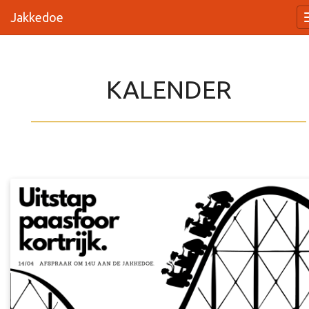
Jakkedoe
KALENDER
_________________________________________________________