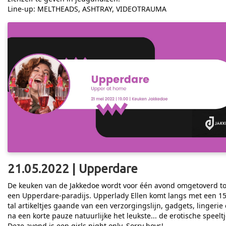
Line-up: MELTHEADS, ASHTRAY, VIDEOTRAUMA
21.05.2022 | Upperdare
De keuken van de Jakkedoe wordt voor één avond omgetoverd to
een Upperdare-paradijs. Upperlady Ellen komt langs met een 15
tal artikeltjes gaande van een verzorgingslijn, gadgets, lingerie
na een korte pauze natuurlijke het leukste... de erotische speeltj
Deze avond is een girls night only. Sorry boys!