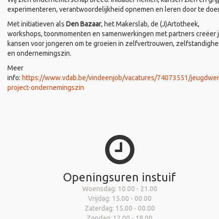
experimenteren, verantwoordelijkheid opnemen en leren door te doe
Met initiatieven als
Den Bazaar
, het Makerslab, de (J)Artotheek,
workshops, toonmomenten en samenwerkingen met partners creëer 
kansen voor jongeren om te groeien in zelfvertrouwen, zelfstandighe
en ondernemingszin.
Meer
info:
https://www.vdab.be/vindeenjob/vacatures/74073551/jeugdwer
project-ondernemingszin
Openingsuren instuif
Woensdag: 10.00 - 21.00
Vrijdag: 15.00 - 00.00
Zaterdag: 15.00 - 00.00
Zondag: 12.00 - 18.00