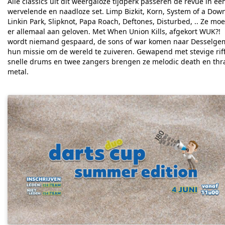
Alle classics uit dit weergaloze tijdperk passeren de revue in ee
wervelende en naadloze set. Limp Bizkit, Korn, System of a Dow
Linkin Park, Slipknot, Papa Roach, Deftones, Disturbed, .. Ze mo
er allemaal aan geloven.
Met When Union Kills, afgekort WUK?!
wordt niemand gespaard, de sons of war komen naar Desselge
hun missie om de wereld te zuiveren. Gewapend met stevige riff
snelle drums en twee zangers brengen ze melodic death en thr
metal.