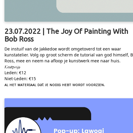
23.07.2022 | The Joy Of Painting With
Bob Ross
De instuif van de Jakkedoe wordt omgetoverd tot een waar
kunstatelier. Volg op groot scherm de tutorial van god himself, 
Ross, mee en neem na afloop je kunstwerk mee naar huis.
𝓚𝓸𝓼𝓽𝓹𝓻𝓲𝓳𝓼
Leden: €12
Niet-Leden: €15
ᴀʟ ʜᴇᴛ ᴍᴀᴛᴇʀɪᴀᴀʟ ᴅat ᴊᴇ ɴᴏᴅɪɢ ʜᴇʙᴛ ᴡᴏʀᴅᴛ ᴠᴏᴏʀᴢɪᴇɴ.