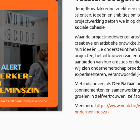
Jeugdhuis Jakkedoe zoekt een en
talenten, ideeën en ambities om t
projectwerking zetten we in op d
sociale cohesie
.
Waar de projectmedewerker artist
creatieve en artistieke ontwikkel
hun ideeën. Je ondersteunt hen bi
projecten, het uitbouwen van een
aanbieden van hun creaties en di
Wij zien ondernemerschap breed: i
experimenteren, verantwoordelij
Met initiatieven als
Den Bazaar
, 
toonmomenten en samenwerkingen
groeien in zelfvertrouwen, zelfs
Meer info:
https://www.vdab.be/
ondernemingszin