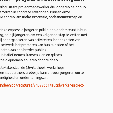
thousiaste projectmedewerker die jongeren helpt hun
e zetten in concrete ervaringen. Binnen onze
rie sporen:
artistieke expressie, ondernemerschap
en
ieke expressie jongeren prikkelt en ondersteunt in hun
ing, help jij jongeren om een volgende stap te zetten met
j het organiseren van activiteiten, het opzetten van
 netwerk, het promoten van hun talenten of het
ensten aan een breder publiek.
nitiatief nemen, kansen zien en grijpen,
kheid opnemen en leren door te doen.
het Makerslab, de (J)Artotheek, workshops,
 met partners creëer je kansen voor jongeren om te
tandigheid en ondernemingszin.
vindeenjob/vacatures/74073551/jeugdwerker-project-