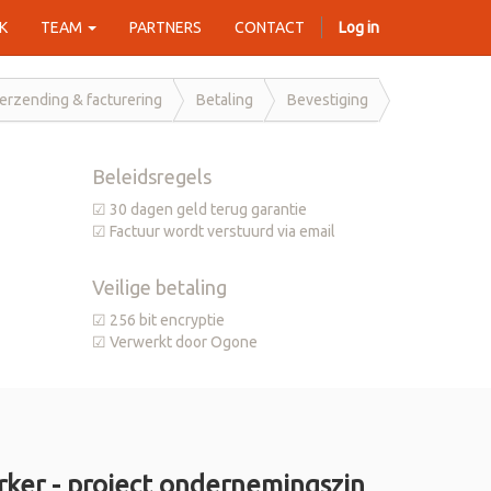
K
TEAM
PARTNERS
CONTACT
Log in
erzending & facturering
Betaling
Bevestiging
Beleidsregels
☑ 30 dagen geld terug garantie
☑ Factuur wordt verstuurd via email
Veilige betaling
☑ 256 bit encryptie
☑ Verwerkt door Ogone
ker - project ondernemingszin