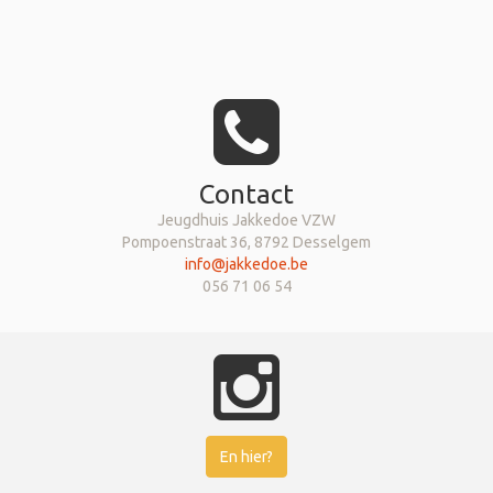
Contact
Jeugdhuis Jakkedoe VZW
Pompoenstraat 36, 8792 Desselgem
info@jakkedoe.be
056 71 06 54
En hier?