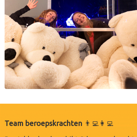
Team beroepskrachten
👨‍💻👩‍💻