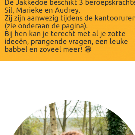
De Jakkedoe beschikt 3 beroepskracht
Sil, Marieke en Audrey.
Zij zijn aanwezig tijdens de kantoorure
(zie onderaan de pagina).
Bij hen kan je terecht met al je zotte
ideeën, prangende vragen, een leuke
babbel en zoveel meer! 😁
Aarzel zeker niet om hen te contactere
als je vragen of interesse hebt voor ee
bepaalde functie, activiteit ...