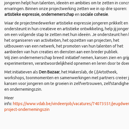
jongeren helpt hun talenten, ideeën en ambities om te zetten in conc
ervaringen. Binnen onze projectwerking zetten we in op drie sporen:
artistieke expressie, ondernemerschap
en
sociale cohesie
.
Waar de projectmedewerker artistieke expressie jongeren prikkelt en
ondersteunt in hun creatieve en artistieke ontwikkeling, help jij jonge
om een volgende stap te zetten met hun ideeën. Je ondersteunt hen b
het organiseren van activiteiten, het opzetten van projecten, het
uitbouwen van een netwerk, het promoten van hun talenten of het
aanbieden van hun creaties en diensten aan een breder publiek.
Wij zien ondernemerschap breed: initiatief nemen, kansen zien en grij
experimenteren, verantwoordelijkheid opnemen en leren door te doe
Met initiatieven als
Den Bazaar
, het Makerslab, de (J)Artotheek,
workshops, toonmomenten en samenwerkingen met partners creëer 
kansen voor jongeren om te groeien in zelfvertrouwen, zelfstandighe
en ondernemingszin.
Meer
info:
https://www.vdab.be/vindeenjob/vacatures/74073551/jeugdwer
project-ondernemingszin