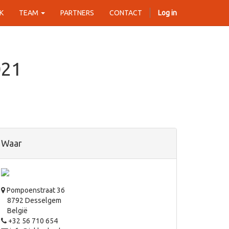
K
TEAM
PARTNERS
CONTACT
Log in
021
Waar
Pompoenstraat 36
8792 Desselgem
België
+32 56 710 654