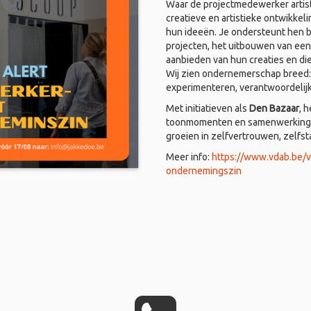
Waar de projectmedewerker artist
creatieve en artistieke ontwikkel
hun ideeën. Je ondersteunt hen bi
projecten, het uitbouwen van een
aanbieden van hun creaties en di
Wij zien ondernemerschap breed: i
experimenteren, verantwoordelij
Met initiatieven als
Den Bazaar
, 
toonmomenten en samenwerkingen
groeien in zelfvertrouwen, zelfs
Meer info:
https://www.vdab.be/
ondernemingszin