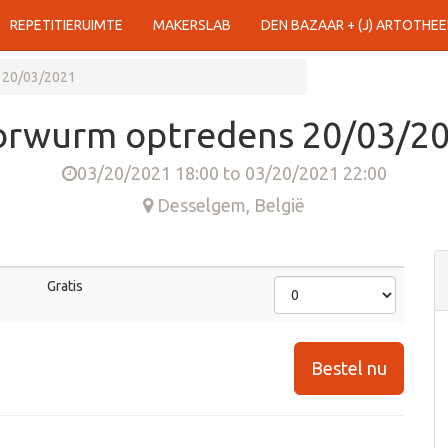
REPETITIERUIMTE
MAKERSLAB
DEN BAZAAR + (J) ARTOTHEE
 20/03/2021
rwurm optredens 20/03/2
03/20/2021 18:00
to
03/20/2021 22:00
Desselgem
,
België
Gratis
Bestel nu