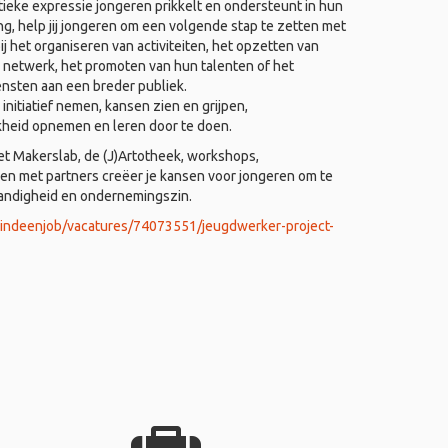
ieke expressie jongeren prikkelt en ondersteunt in hun
ing, help jij jongeren om een volgende stap te zetten met
j het organiseren van activiteiten, het opzetten van
 netwerk, het promoten van hun talenten of het
ensten aan een breder publiek.
nitiatief nemen, kansen zien en grijpen,
kheid opnemen en leren door te doen.
het Makerslab, de (J)Artotheek, workshops,
 met partners creëer je kansen voor jongeren om te
tandigheid en ondernemingszin.
vindeenjob/vacatures/74073551/jeugdwerker-project-