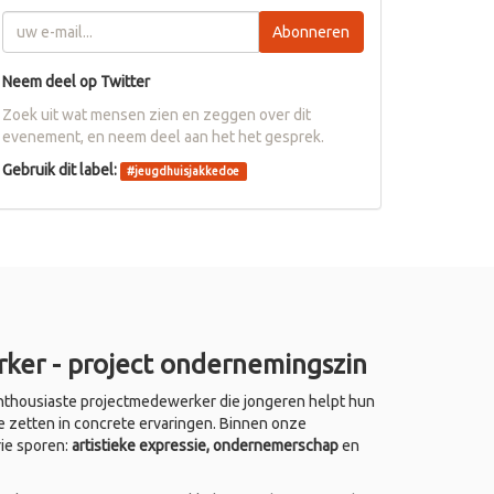
Abonneren
Neem deel op Twitter
Zoek uit wat mensen zien en zeggen over dit
evenement, en neem deel aan het het gesprek.
Gebruik dit label:
#
jeugdhuisjakkedoe
ker - project ondernemingszin
thousiaste projectmedewerker die jongeren helpt hun
e zetten in concrete ervaringen. Binnen onze
rie sporen:
artistieke expressie, ondernemerschap
en