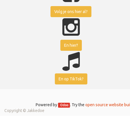
Volg je ons hier al?
En hier?
En op TikTok?
Powered by
. Try the
open source website bui
Odoo
Copyright ©
Jakkedoe