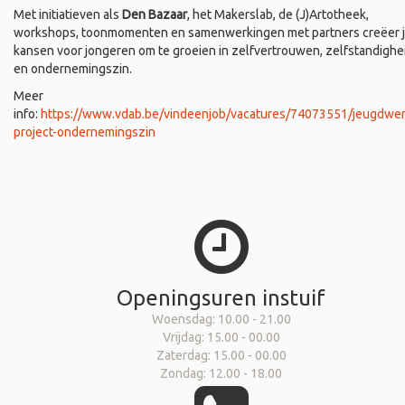
Met initiatieven als
Den Bazaar
, het Makerslab, de (J)Artotheek,
workshops, toonmomenten en samenwerkingen met partners creëer 
kansen voor jongeren om te groeien in zelfvertrouwen, zelfstandighe
en ondernemingszin.
Meer
info:
https://www.vdab.be/vindeenjob/vacatures/74073551/jeugdwer
project-ondernemingszin
Openingsuren instuif
Woensdag: 10.00 - 21.00
Vrijdag: 15.00 - 00.00
Zaterdag: 15.00 - 00.00
Zondag: 12.00 - 18.00