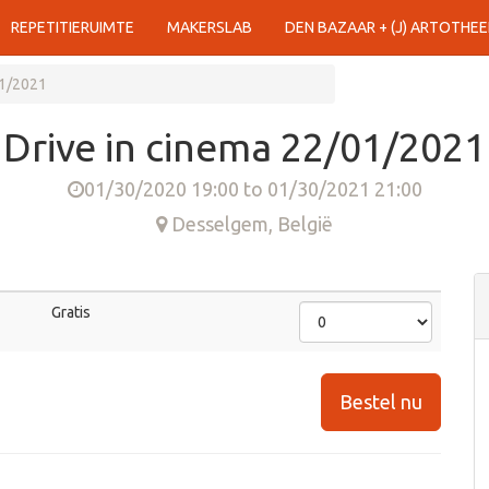
REPETITIERUIMTE
MAKERSLAB
DEN BAZAAR + (J) ARTOTHEE
01/2021
Drive in cinema 22/01/2021
01/30/2020 19:00
to
01/30/2021 21:00
Desselgem
,
België
Gratis
Bestel nu