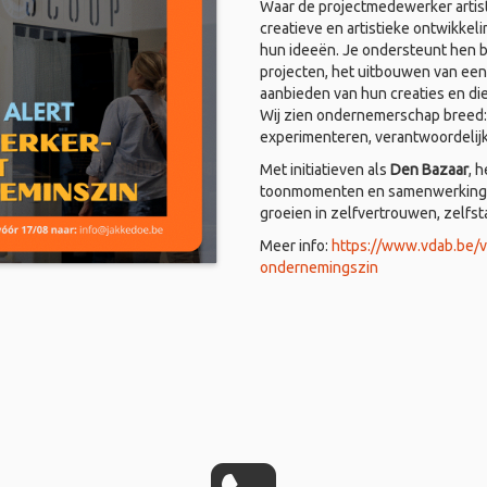
Waar de projectmedewerker artist
creatieve en artistieke ontwikkel
hun ideeën. Je ondersteunt hen bi
projecten, het uitbouwen van een
aanbieden van hun creaties en di
Wij zien ondernemerschap breed: i
experimenteren, verantwoordelij
Met initiatieven als
Den Bazaar
, 
toonmomenten en samenwerkingen
groeien in zelfvertrouwen, zelfs
Meer info:
https://www.vdab.be/
ondernemingszin