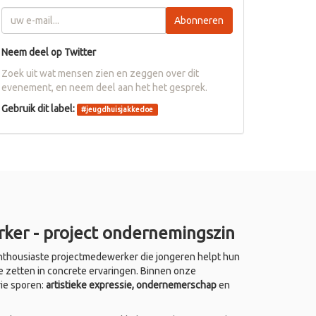
Abonneren
Neem deel op Twitter
Zoek uit wat mensen zien en zeggen over dit
evenement, en neem deel aan het het gesprek.
Gebruik dit label:
#
jeugdhuisjakkedoe
ker - project ondernemingszin
thousiaste projectmedewerker die jongeren helpt hun
e zetten in concrete ervaringen. Binnen onze
rie sporen:
artistieke expressie, ondernemerschap
en