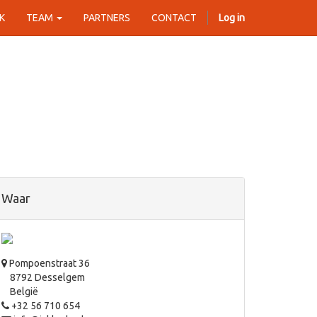
K
TEAM
PARTNERS
CONTACT
Log in
Waar
Pompoenstraat 36
8792 Desselgem
België
+32 56 710 654