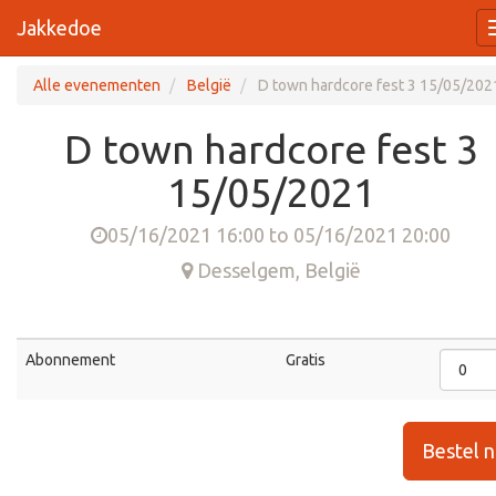
Jakkedoe
Alle evenementen
België
D town hardcore fest 3 15/05/202
D town hardcore fest 3
15/05/2021
05/16/2021 16:00
to
05/16/2021 20:00
Desselgem
,
België
Abonnement
Gratis
Bestel 