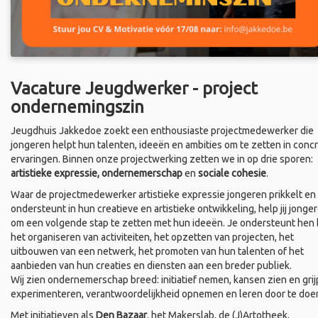
Vacature Jeugdwerker - project
ondernemingszin
Jeugdhuis Jakkedoe zoekt een enthousiaste projectmedewerker die
jongeren helpt hun talenten, ideeën en ambities om te zetten in conc
ervaringen. Binnen onze projectwerking zetten we in op drie sporen:
artistieke expressie, ondernemerschap
en
sociale cohesie
.
Waar de projectmedewerker artistieke expressie jongeren prikkelt en
ondersteunt in hun creatieve en artistieke ontwikkeling, help jij jonge
om een volgende stap te zetten met hun ideeën. Je ondersteunt hen b
het organiseren van activiteiten, het opzetten van projecten, het
uitbouwen van een netwerk, het promoten van hun talenten of het
aanbieden van hun creaties en diensten aan een breder publiek.
Wij zien ondernemerschap breed: initiatief nemen, kansen zien en grij
experimenteren, verantwoordelijkheid opnemen en leren door te doe
Met initiatieven als
Den Bazaar
, het Makerslab, de (J)Artotheek,