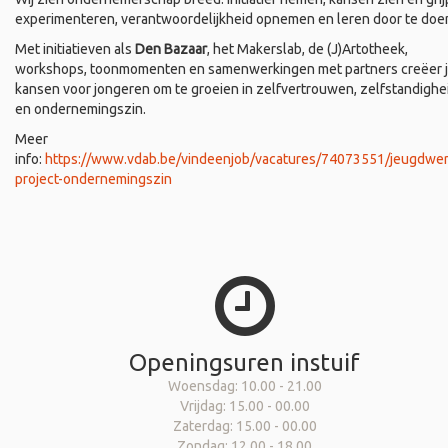
experimenteren, verantwoordelijkheid opnemen en leren door te doe
Met initiatieven als
Den Bazaar
, het Makerslab, de (J)Artotheek,
workshops, toonmomenten en samenwerkingen met partners creëer 
kansen voor jongeren om te groeien in zelfvertrouwen, zelfstandighe
en ondernemingszin.
Meer
info:
https://www.vdab.be/vindeenjob/vacatures/74073551/jeugdwer
project-ondernemingszin
Openingsuren instuif
Woensdag: 10.00 - 21.00
Vrijdag: 15.00 - 00.00
Zaterdag: 15.00 - 00.00
Zondag: 12.00 - 18.00