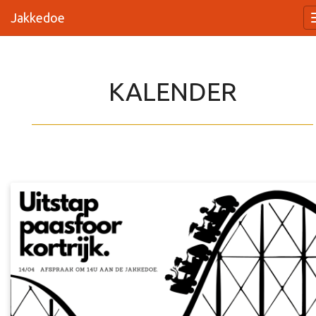
Jakkedoe
KALENDER
_________________________________________________________