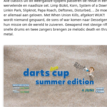
Alle classics uit dit weergaloze tijdperk passeren de revue in ee
wervelende en naadloze set. Limp Bizkit, Korn, System of a Dow
Linkin Park, Slipknot, Papa Roach, Deftones, Disturbed, .. Ze mo
er allemaal aan geloven.
Met When Union Kills, afgekort WUK?!
wordt niemand gespaard, de sons of war komen naar Desselge
hun missie om de wereld te zuiveren. Gewapend met stevige riff
snelle drums en twee zangers brengen ze melodic death en thr
metal.