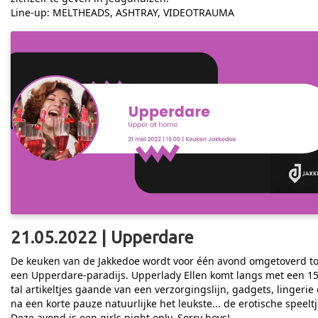
Line-up: MELTHEADS, ASHTRAY, VIDEOTRAUMA
21.05.2022 | Upperdare
De keuken van de Jakkedoe wordt voor één avond omgetoverd to
een Upperdare-paradijs. Upperlady Ellen komt langs met een 15
tal artikeltjes gaande van een verzorgingslijn, gadgets, lingerie
na een korte pauze natuurlijke het leukste... de erotische speeltj
Deze avond is een girls night only. Sorry boys!