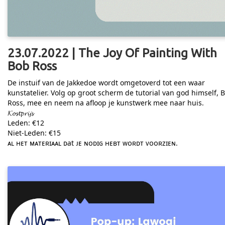
23.07.2022 | The Joy Of Painting With
Bob Ross
De instuif van de Jakkedoe wordt omgetoverd tot een waar
kunstatelier. Volg op groot scherm de tutorial van god himself, 
Ross, mee en neem na afloop je kunstwerk mee naar huis.
𝓚𝓸𝓼𝓽𝓹𝓻𝓲𝓳𝓼
Leden: €12
Niet-Leden: €15
ᴀʟ ʜᴇᴛ ᴍᴀᴛᴇʀɪᴀᴀʟ ᴅat ᴊᴇ ɴᴏᴅɪɢ ʜᴇʙᴛ ᴡᴏʀᴅᴛ ᴠᴏᴏʀᴢɪᴇɴ.