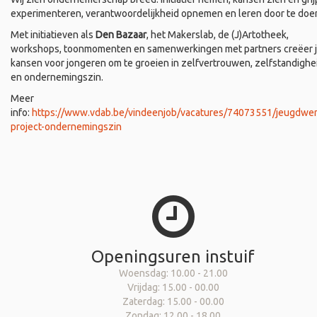
experimenteren, verantwoordelijkheid opnemen en leren door te doe
Met initiatieven als
Den Bazaar
, het Makerslab, de (J)Artotheek,
workshops, toonmomenten en samenwerkingen met partners creëer 
kansen voor jongeren om te groeien in zelfvertrouwen, zelfstandighe
en ondernemingszin.
Meer
info:
https://www.vdab.be/vindeenjob/vacatures/74073551/jeugdwer
project-ondernemingszin
Openingsuren instuif
Woensdag: 10.00 - 21.00
Vrijdag: 15.00 - 00.00
Zaterdag: 15.00 - 00.00
Zondag: 12.00 - 18.00