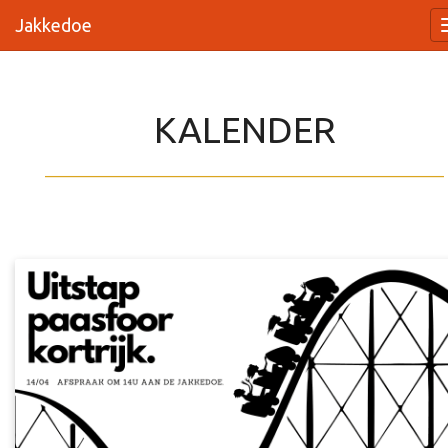
Jakkedoe
KALENDER
_________________________________________________________