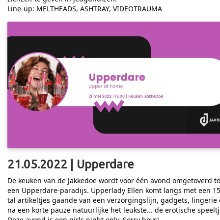
Line-up: MELTHEADS, ASHTRAY, VIDEOTRAUMA
21.05.2022 | Upperdare
De keuken van de Jakkedoe wordt voor één avond omgetoverd to
een Upperdare-paradijs. Upperlady Ellen komt langs met een 15
tal artikeltjes gaande van een verzorgingslijn, gadgets, lingerie
na een korte pauze natuurlijke het leukste... de erotische speeltj
Deze avond is een girls night only. Sorry boys!