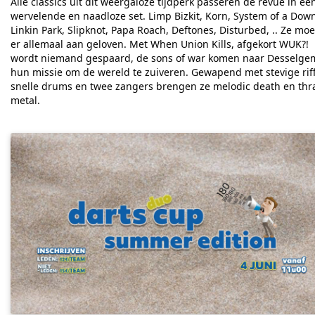
Alle classics uit dit weergaloze tijdperk passeren de revue in ee
wervelende en naadloze set. Limp Bizkit, Korn, System of a Dow
Linkin Park, Slipknot, Papa Roach, Deftones, Disturbed, .. Ze mo
er allemaal aan geloven.
Met When Union Kills, afgekort WUK?!
wordt niemand gespaard, de sons of war komen naar Desselge
hun missie om de wereld te zuiveren. Gewapend met stevige riff
snelle drums en twee zangers brengen ze melodic death en thr
metal.