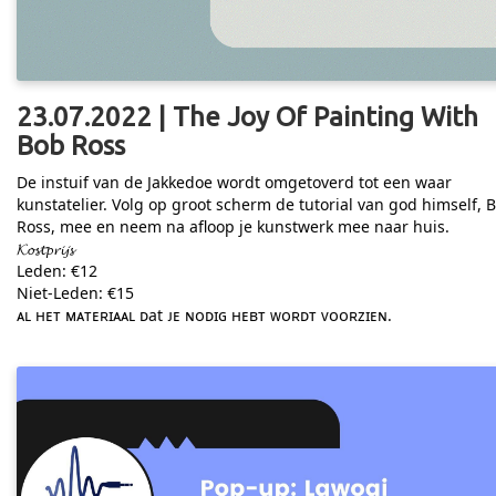
23.07.2022 | The Joy Of Painting With
Bob Ross
De instuif van de Jakkedoe wordt omgetoverd tot een waar
kunstatelier. Volg op groot scherm de tutorial van god himself, 
Ross, mee en neem na afloop je kunstwerk mee naar huis.
𝓚𝓸𝓼𝓽𝓹𝓻𝓲𝓳𝓼
Leden: €12
Niet-Leden: €15
ᴀʟ ʜᴇᴛ ᴍᴀᴛᴇʀɪᴀᴀʟ ᴅat ᴊᴇ ɴᴏᴅɪɢ ʜᴇʙᴛ ᴡᴏʀᴅᴛ ᴠᴏᴏʀᴢɪᴇɴ.