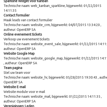
Sparkline Widget voor Kanban
Technische naam:
web_kanban_sparkline
, bijgewerkt:
01/22/2015
14:11:35
Contact formulier
Maak leads van contact formulier
Technische naam:
website_crm
, bijgewerkt:
04/07/2015 13:34:20
,
autheur:
OpenERP SA
Online evenement tickets
Verkoop uw evenement tickets
Technische naam:
website_event_sale
, bijgewerkt:
01/22/2015 14:11
autheur:
OpenERP SA
Website Google Map
Technische naam:
website_google_map
, bijgewerkt:
01/22/2015 14:1
, autheur:
OpenERP SA
Team pagina
Stel uw team voor
Technische naam:
website_hr
, bijgewerkt:
05/28/2015 19:30:43
, auth
OpenERP SA
Website E-mail
Website module voor e-mail
Technische naam:
website_mail
, bijgewerkt:
01/22/2015 14:11:35
,
autheur:
OpenERP SA
Verenigingen: Leden