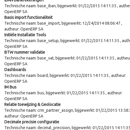
IBAN Bankrekeningen
Technische naam:
base_iban
, bijgewerkt:
01/22/2015 14:11:35
, authe
OpenERP SA
Basis import functionaliteit
Technische naam:
base_import
, bijgewerkt:
12/24/2014 08:06:47
,
autheur:
OpenERP SA
Initiële Installatie Tools
Technische naam:
base_setup
, bijgewerkt:
01/22/2015 14:11:35
, auth
OpenERP SA
BTW nummer validatie
Technische naam:
base_vat
, bijgewerkt:
01/22/2015 14:11:35
, autheu
OpenERP SA
Dashboards
Technische naam:
board
, bijgewerkt:
01/22/2015 14:11:35
, autheur:
OpenERP SA
IM Bus
Technische naam:
bus
, bijgewerkt:
01/22/2015 14:11:35
, autheur:
OpenERP SA
Relatie toewijzing & Geolocatie
Technische naam:
crm_partner_assign
, bijgewerkt:
01/22/2015 13:58:
autheur:
OpenERP SA
Decimale precisie configuratie
Technische naam:
decimal_precision
, bijgewerkt:
01/22/2015 14:11:3