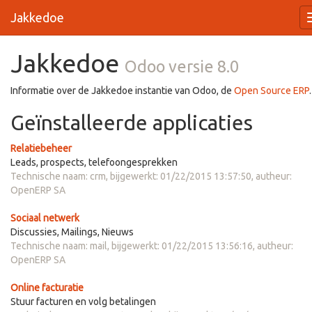
Jakkedoe
Jakkedoe
Odoo versie 8.0
Informatie over de Jakkedoe instantie van Odoo, de
Open Source ERP
.
Geïnstalleerde applicaties
Relatiebeheer
Leads, prospects, telefoongesprekken
Technische naam:
crm
, bijgewerkt:
01/22/2015 13:57:50
, autheur:
OpenERP SA
Sociaal netwerk
Discussies, Mailings, Nieuws
Technische naam:
mail
, bijgewerkt:
01/22/2015 13:56:16
, autheur:
OpenERP SA
Online facturatie
Stuur facturen en volg betalingen