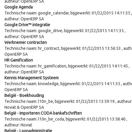
autheur:
OpenERP SA
Google Agenda
Technische naam:
google_calendar
, bijgewerkt:
01/22/2015 14:11:35
,
autheur:
OpenERP SA
Google Drive™ integratie
Technische naam:
google_drive
, bijgewerkt:
01/22/2015 14:11:35
,
autheur:
OpenERP SA
Werknemer contracten
Technische naam:
hr_contract
, bijgewerkt:
01/22/2015 13:56:53
, auth
OpenERP SA
HR Gamification
Technische naam:
hr_gamification
, bijgewerkt:
01/22/2015 14:11:45
,
autheur:
OpenERP SA
Kennis Management Systeem
Technische naam:
knowledge
, bijgewerkt:
01/22/2015 14:11:35
, auth
OpenERP SA
België - Boekhouding
Technische naam:
l10n_be
, bijgewerkt:
01/22/2015 13:59:19
, autheur
Noviat & OpenERP SA
België - Importeren CODA bankafschriften
Technische naam:
l10n_be_coda
, bijgewerkt:
01/22/2015 13:58:40
,
autheur:
Noviat
België - Loonadministratie