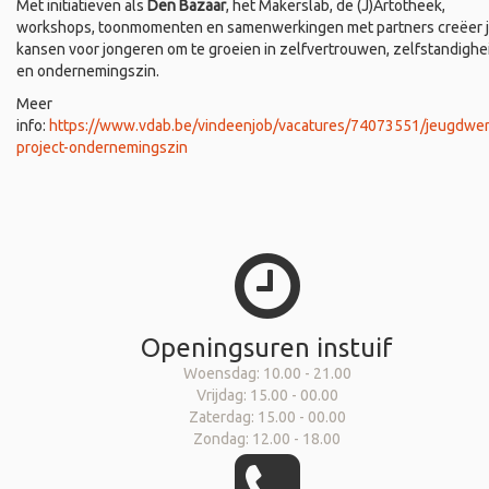
Met initiatieven als
Den Bazaar
, het Makerslab, de (J)Artotheek,
workshops, toonmomenten en samenwerkingen met partners creëer 
kansen voor jongeren om te groeien in zelfvertrouwen, zelfstandighe
en ondernemingszin.
Meer
info:
https://www.vdab.be/vindeenjob/vacatures/74073551/jeugdwer
project-ondernemingszin
Openingsuren instuif
Woensdag: 10.00 - 21.00
Vrijdag: 15.00 - 00.00
Zaterdag: 15.00 - 00.00
Zondag: 12.00 - 18.00