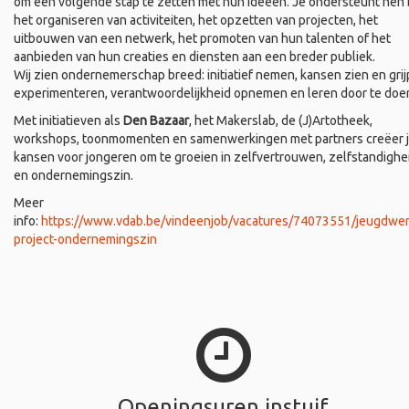
om een volgende stap te zetten met hun ideeën. Je ondersteunt hen b
het organiseren van activiteiten, het opzetten van projecten, het
uitbouwen van een netwerk, het promoten van hun talenten of het
aanbieden van hun creaties en diensten aan een breder publiek.
Wij zien ondernemerschap breed: initiatief nemen, kansen zien en grij
experimenteren, verantwoordelijkheid opnemen en leren door te doe
Met initiatieven als
Den Bazaar
, het Makerslab, de (J)Artotheek,
workshops, toonmomenten en samenwerkingen met partners creëer 
kansen voor jongeren om te groeien in zelfvertrouwen, zelfstandighe
en ondernemingszin.
Meer
info:
https://www.vdab.be/vindeenjob/vacatures/74073551/jeugdwer
project-ondernemingszin
Openingsuren instuif