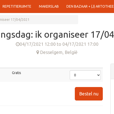
REPETITIERUIMTE
MAKERSLAB
DEN BAZAAR + (J) ARTOTHEE
aniseer 17/04/2021
ngsdag: ik organiseer 17/0
04/17/2021 12:00
to
04/17/2021 17:00
Desselgem
,
België
Gratis
Bestel nu