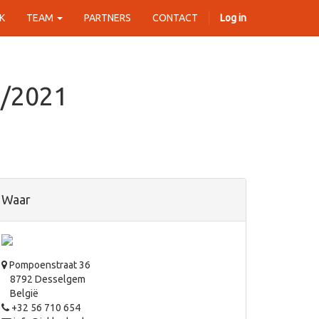
K
TEAM
PARTNERS
CONTACT
Log in
4/2021
Waar
Pompoenstraat 36
8792 Desselgem
België
+32 56 710 654