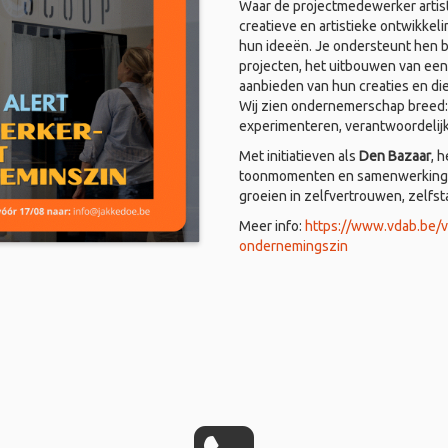
Waar de projectmedewerker artist
creatieve en artistieke ontwikkel
hun ideeën. Je ondersteunt hen bi
projecten, het uitbouwen van een
aanbieden van hun creaties en di
Wij zien ondernemerschap breed: i
experimenteren, verantwoordelij
Met initiatieven als
Den Bazaar
, 
toonmomenten en samenwerkingen
groeien in zelfvertrouwen, zelfs
Meer info:
https://www.vdab.be/
ondernemingszin