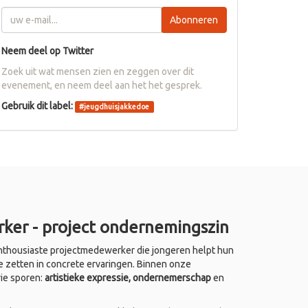
Abonneren
Neem deel op Twitter
Zoek uit wat mensen zien en zeggen over dit
evenement, en neem deel aan het het gesprek.
Gebruik dit label:
#
jeugdhuisjakkedoe
ker - project ondernemingszin
thousiaste projectmedewerker die jongeren helpt hun
e zetten in concrete ervaringen. Binnen onze
rie sporen:
artistieke expressie, ondernemerschap
en