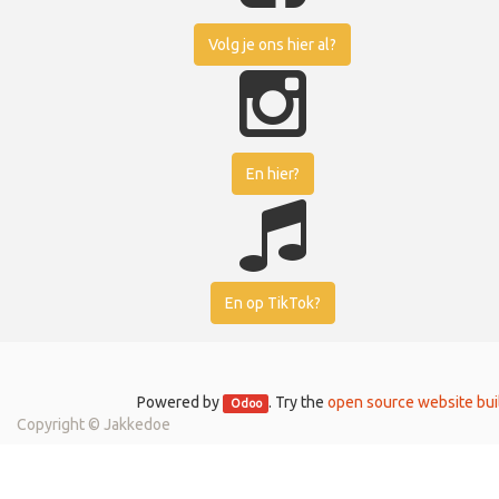
Volg je ons hier al?
En hier?
En op TikTok?
Powered by
. Try the
open source website bui
Odoo
Copyright ©
Jakkedoe