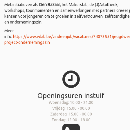
Met initiatieven als
Den Bazaar
, het Makerslab, de (J)Artotheek,
workshops, toonmomenten en samenwerkingen met partners creëer 
kansen voor jongeren om te groeien in zelfvertrouwen, zelfstandighe
en ondernemingszin.
Meer
info:
https://www.vdab.be/vindeenjob/vacatures/74073551/jeugdwer
project-ondernemingszin
Openingsuren instuif
Woensdag: 10.00 - 21.00
Vrijdag: 15.00 - 00.00
Zaterdag: 15.00 - 00.00
Zondag: 12.00 - 18.00