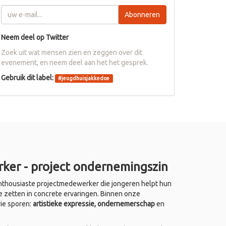
Abonneren
Neem deel op Twitter
Zoek uit wat mensen zien en zeggen over dit
evenement, en neem deel aan het het gesprek.
Gebruik dit label:
#
jeugdhuisjakkedoe
ker - project ondernemingszin
thousiaste projectmedewerker die jongeren helpt hun
e zetten in concrete ervaringen. Binnen onze
rie sporen:
artistieke expressie, ondernemerschap
en