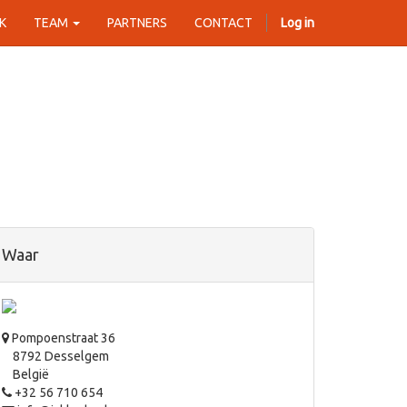
K
TEAM
PARTNERS
CONTACT
Log in
Waar
Pompoenstraat 36
8792 Desselgem
België
+32 56 710 654