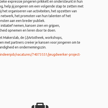
ieke expressie jongeren prikkelt en ondersteunt in hun
ing, help jij jongeren om een volgende stap te zetten met
j het organiseren van activiteiten, het opzetten van
 netwerk, het promoten van hun talenten of het
ensten aan een breder publiek.
nitiatief nemen, kansen zien en grijpen,
kheid opnemen en leren door te doen.
het Makerslab, de (J)Artotheek, workshops,
 met partners creëer je kansen voor jongeren om te
tandigheid en ondernemingszin.
vindeenjob/vacatures/74073551/jeugdwerker-project-