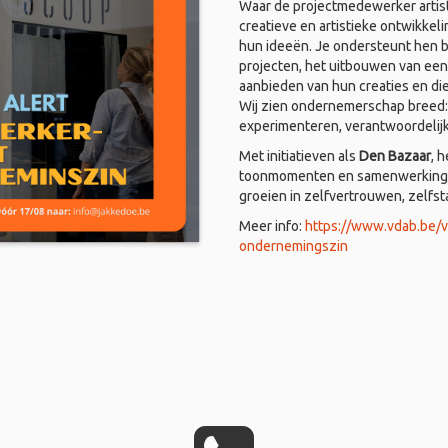
Waar de projectmedewerker artist
creatieve en artistieke ontwikkel
hun ideeën. Je ondersteunt hen bi
projecten, het uitbouwen van een
aanbieden van hun creaties en di
Wij zien ondernemerschap breed: i
experimenteren, verantwoordelij
Met initiatieven als
Den Bazaar
, 
toonmomenten en samenwerkingen
groeien in zelfvertrouwen, zelfs
Meer info:
https://www.vdab.be/
ondernemingszin