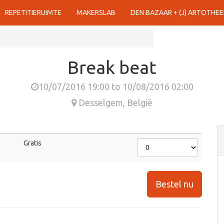
REPETITIERUIMTE
MAKERSLAB
DEN BAZAAR + (J) ARTOTHEE
Break beat
10/07/2016 19:00
to
10/08/2016 02:00
Desselgem
,
België
Gratis
Bestel nu